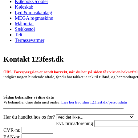
Køleboks /cooler
Køleskab
Lyd & musikanlæg
MEGA røgmaskine
Målportal
Sækkestol
Telt
Terrassevarmer
Kontakt 123fest.dk
OBS! Forespørgslen er sendt korrekt, når du her på siden får vist en bekræfte
indgået nogen bindende aftale, før du har takket ja tak til tilbud, og har modtage
Sådan behandler vi dine data
Vi behandler dine data med omhu.
Læs her hvordan 123fest.dk/persondata
_________________________________________________________________
Har du handlet hos os før?
Evt. firma/forening
CVR-nr.
EAN-nr.