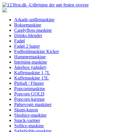
Arkade-spillemaskine
Boksemaskine
Candyfloss-maskine
Drinks-blender
Fadøl
Fadøl 2 haner
Fodboldmaskine Kicker
Hammermaskine
Isterning-maskine
Jukebox (udgået)
Kaffemaskine 1,7L
Kaffemaskine 15L
Pinball / Flipper
Popcornmaskine
Popcorn GOLD
Popcorn-kæmpe
Pølsevogn maskiner
Skum-kanon
Slushice-maskine
Snack-varmer
Softice-maskine
Sæbeboble-maskine