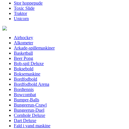
Stor hoppepude
Toxic Slide
Traktor
Unicorn
Airhockey
Alkometer
Arkade-spillemaskiner
Basketball
Beer Pong
Bob-spil Deluxe
Boksebold
Boksemaskine
Bordfodbold
Bordfodbold Arena
Bordtennis
Bowcombat
Bumper-Balls
Bungeerun-Crawl
Bungeerun-Duel
Cornhole Deluxe
Dart Deluxe
Fald i vand maskine