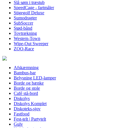
Slå søm i træstub
SpeedCage - fartmåler
Stigegolf Deluxe
Sumodragter
SubSoccer
Stød-bånd
Tovtrækning
Western-Town
Wipe-Out Sweeper
ZOO-Race
Afskærmning
Bambus-bar
Belysning LED-lamper
Borde og bænke
Borde og stole
Café stå-bord
Diskolys
Diskolys Komplet
Diskoteks-sjov
Fastfood
Fest-telt | Partytelt
Gulv