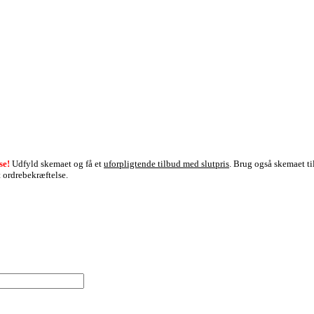
lse!
Udfyld skemaet og få et
uforpligtende tilbud med slutpris
. Brug også skemaet ti
t ordrebekræftelse.