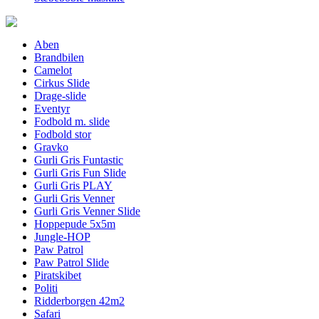
Aben
Brandbilen
Camelot
Cirkus Slide
Drage-slide
Eventyr
Fodbold m. slide
Fodbold stor
Gravko
Gurli Gris Funtastic
Gurli Gris Fun Slide
Gurli Gris PLAY
Gurli Gris Venner
Gurli Gris Venner Slide
Hoppepude 5x5m
Jungle-HOP
Paw Patrol
Paw Patrol Slide
Piratskibet
Politi
Ridderborgen 42m2
Safari