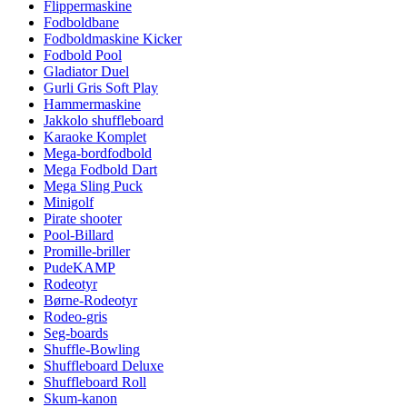
Flippermaskine
Fodboldbane
Fodboldmaskine Kicker
Fodbold Pool
Gladiator Duel
Gurli Gris Soft Play
Hammermaskine
Jakkolo shuffleboard
Karaoke Komplet
Mega-bordfodbold
Mega Fodbold Dart
Mega Sling Puck
Minigolf
Pirate shooter
Pool-Billard
Promille-briller
PudeKAMP
Rodeotyr
Børne-Rodeotyr
Rodeo-gris
Seg-boards
Shuffle-Bowling
Shuffleboard Deluxe
Shuffleboard Roll
Skum-kanon