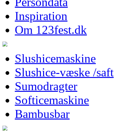
Persondata
Inspiration
Om 123fest.dk
Slushicemaskine
Slushice-væske /saft
Sumodragter
Softicemaskine
Bambusbar