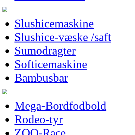
Slushicemaskine
Slushice-væske /saft
Sumodragter
Softicemaskine
Bambusbar
Mega-Bordfodbold
Rodeo-tyr
ZOO-Race