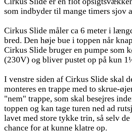
Cirkus Slide er en flot opsigtsvække
som indbyder til mange timers sjov a
Cirkus Slide måler ca 6 meter i læng
bred. Den høje bue i toppen når knap 
Cirkus Slide bruger en pumpe som kø
(230V) og bliver pustet op på kun 1
I venstre siden af Cirkus Slide skal 
monteres en trappe med to skrue-øjer
"nem" trappe, som skal besejres in
toppen og kan tage turen ned ad ruts
lavet med store tykke trin, så selv d
chance for at kunne klatre op.