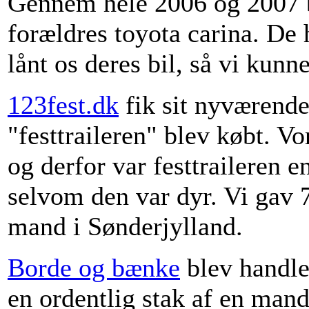
Gennem hele 2006 og 2007 br
forældres toyota carina. De 
lånt os deres bil, så vi kunn
123fest.dk
fik sit nyværende
"festtraileren" blev købt. Vor
og derfor var festtraileren e
selvom den var dyr. Vi gav 7
mand i Sønderjylland.
Borde og bænke
blev handle
en ordentlig stak af en man