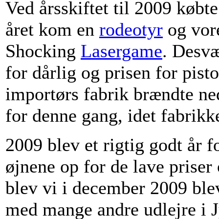
Ved årsskiftet til 2009 købt
året kom en
rodeotyr
og vore
Shocking
Lasergame
. Desvæ
for dårlig og prisen for pist
importørs fabrik brændte ned
for denne gang, idet fabrikk
2009 blev et rigtig godt år f
øjnene op for de lave prise
blev vi i december 2009 ble
med mange andre udlejre i Jy