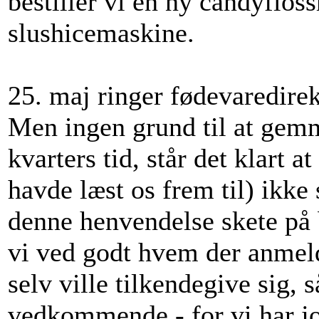
bestiller vi en ny candyflo
slushicemaskine.
25. maj ringer fødevaredirekt
Men ingen grund til at gemm
kvarters tid, står det klart a
havde læst os frem til) ikke s
denne henvendelse skete på 
vi ved godt hvem der anmel
selv ville tilkendegive sig, 
vedkommende - for vi har jo