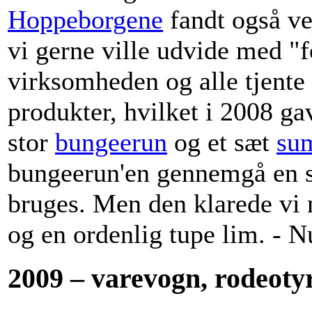
Hoppeborgene
fandt også vej
vi gerne ville udvide med "
virksomheden og alle tjente 
produkter, hvilket i 2008 ga
stor
bungeerun
og et sæt
su
bungeerun'en gennemgå en st
bruges. Men den klarede vi 
og en ordenlig tupe lim. - N
2009 – varevogn, rodeoty