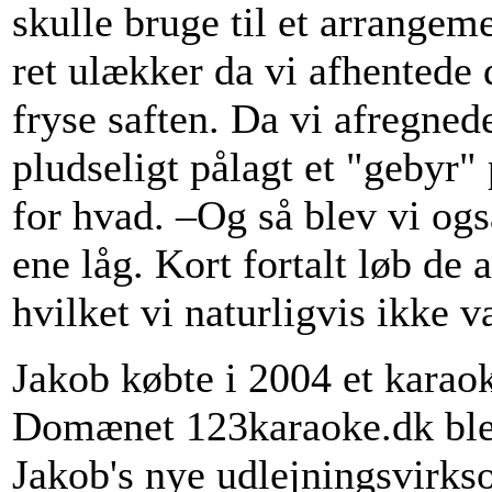
skulle bruge til et arrange
ret ulækker da vi afhentede 
fryse saften. Da vi afregned
pludseligt pålagt et "gebyr" 
for hvad. –Og så blev vi også
ene låg. Kort fortalt løb de a
hvilket vi naturligvis ikke v
Jakob købte i 2004 et karao
Domænet 123karaoke.dk blev 
Jakob's nye udlejningsvirks