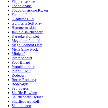
Flippermaskine
Fodboldbane
Fodboldmaskine Kicker
Fodbold Pool
Gladiator Duel
Gurli Gris Soft Play
Hammermaskine
Jakkolo shuffleboard
Karaoke Komplet
Mega-bordfodbold
Mega Fodbold Dart
Mega Sling Puck
Minigolf
Pirate shooter
Pool-Billard
Promille-briller
PudeKAMP
Rodeotyr
Børne-Rodeotyr
Rodeo-gris
Seg-boards
Shuffle-Bowling
Shuffleboard Deluxe
Shuffleboard Roll
Skum-kanon