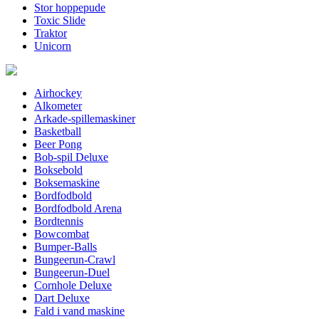
Stor hoppepude
Toxic Slide
Traktor
Unicorn
Airhockey
Alkometer
Arkade-spillemaskiner
Basketball
Beer Pong
Bob-spil Deluxe
Boksebold
Boksemaskine
Bordfodbold
Bordfodbold Arena
Bordtennis
Bowcombat
Bumper-Balls
Bungeerun-Crawl
Bungeerun-Duel
Cornhole Deluxe
Dart Deluxe
Fald i vand maskine