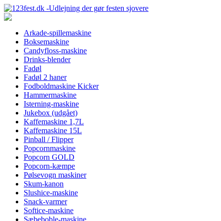
Arkade-spillemaskine
Boksemaskine
Candyfloss-maskine
Drinks-blender
Fadøl
Fadøl 2 haner
Fodboldmaskine Kicker
Hammermaskine
Isterning-maskine
Jukebox (udgået)
Kaffemaskine 1,7L
Kaffemaskine 15L
Pinball / Flipper
Popcornmaskine
Popcorn GOLD
Popcorn-kæmpe
Pølsevogn maskiner
Skum-kanon
Slushice-maskine
Snack-varmer
Softice-maskine
Sæbeboble-maskine