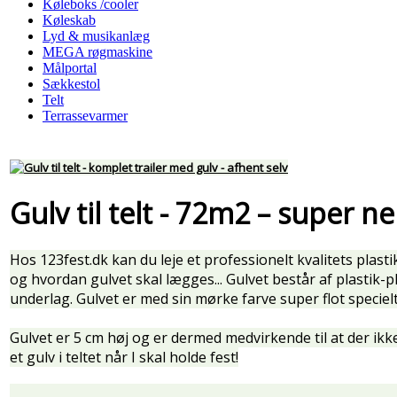
Køleboks /cooler
Køleskab
Lyd & musikanlæg
MEGA røgmaskine
Målportal
Sækkestol
Telt
Terrassevarmer
Gulv til telt - 72m2 – s
uper ne
Hos 123fest.dk kan du leje et professionelt kvalitets plasti
og hvordan gulvet skal lægges... Gulvet består af plastik
underlag. Gulvet er med sin mørke farve super flot specielt
Gulvet er 5 cm høj og er dermed medvirkende til at der ik
et gulv i teltet når I skal holde fest!