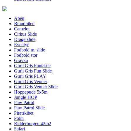
Aben
Brandbilen
Camelot
Cirkus Slide
Drage-slide
Eventyr
Fodbold m. slide
Fodbold stor
Gravko
Gurli Gris Funtastic
Gurli Gris Fun Slide
Gurli Gris PLAY
Gurli Gris Venner
Gurli Gris Venner Slide
Hoppepude 5x5m
Jungle-HOP
Paw Patrol
Paw Patrol Slide
Piratskibet
Politi
Ridderborgen 42m2
Safari