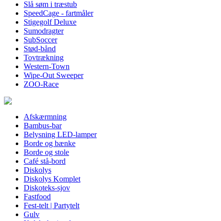
Slå søm i træstub
SpeedCage - fartmåler
Stigegolf Deluxe
Sumodragter
SubSoccer
Stød-bånd
Tovtrækning
Western-Town
Wipe-Out Sweeper
ZOO-Race
Afskærmning
Bambus-bar
Belysning LED-lamper
Borde og bænke
Borde og stole
Café stå-bord
Diskolys
Diskolys Komplet
Diskoteks-sjov
Fastfood
Fest-telt | Partytelt
Gulv