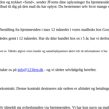
iden og trykket »Send«, sender JForms dine oplysninger fra hjemmeside
lbud til dig på den mail du har oplyst. Du bestemmer selv hvor mange op
bestilling fra hjemmesiden i max 12 måneder i vores mailboks hos Google
des gemt i 12 måneder. Har du ikke handlet hos os i 5 år, har vi derfor
et os. Således afgiver vores kunder og samarbejdspartnere aktivt selv de informationer vi har.
ntakte os på
info@123fest.dk
- og vi sletter selvfølgelig herefter.
jekontrakt. Denne kontrakt destrueres når ordren er afsluttet og betaling
lv tilmeldt sig nyhedsmailen via hjemmesiden. Vi har kun navn og mail