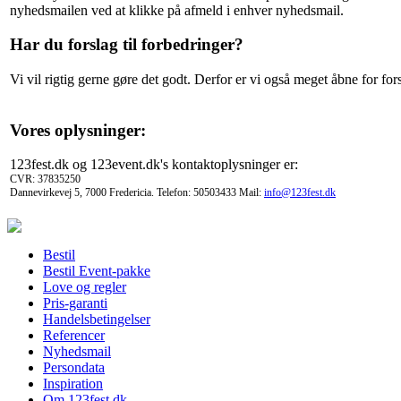
nyhedsmailen ved at klikke på afmeld i enhver nyhedsmail.
Har du forslag til forbedringer?
Vi vil rigtig gerne gøre det godt. Derfor er vi også meget åbne for fo
Vores oplysninger:
123fest.dk og 123event.dk's kontaktoplysninger er:
CVR: 37835250
Dannevirkevej 5, 7000 Fredericia. Telefon: 50503433 Mail:
info@123fest.dk
Bestil
Bestil Event-pakke
Love og regler
Pris-garanti
Handelsbetingelser
Referencer
Nyhedsmail
Persondata
Inspiration
Om 123fest.dk