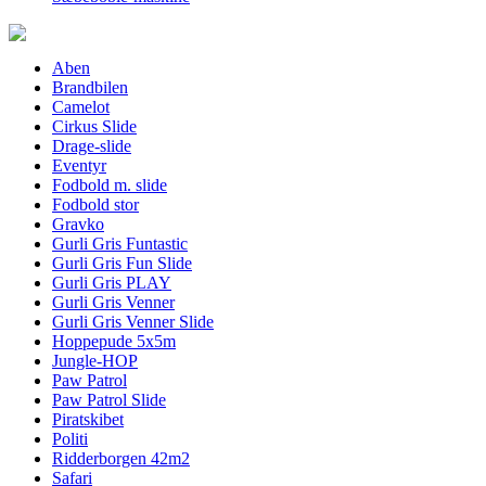
Aben
Brandbilen
Camelot
Cirkus Slide
Drage-slide
Eventyr
Fodbold m. slide
Fodbold stor
Gravko
Gurli Gris Funtastic
Gurli Gris Fun Slide
Gurli Gris PLAY
Gurli Gris Venner
Gurli Gris Venner Slide
Hoppepude 5x5m
Jungle-HOP
Paw Patrol
Paw Patrol Slide
Piratskibet
Politi
Ridderborgen 42m2
Safari