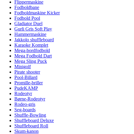
Flippermaskine
Fodboldbane
Fodboldmaskine Kicker
Fodbold Pool
Gladiator Duel
Gurli Gris Soft Play
Hammermaskine
Jakkolo shuffleboard
Karaoke Komplet
Mega-bordfodbold
Mega Fodbold Dart
Mega Sling Puck
Minigolf
Pirate shooter
Pool-Billard
Promille-briller
PudeKAMP
Rodeotyr
Børne-Rodeotyr
Rodeo-gris
Seg-boards
Shuffle-Bowling
Shuffleboard Deluxe
Shuffleboard Roll
Skum-kanon