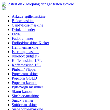
Arkade-spillemaskine
Boksemaskine
Candyfloss-maskine
Drinks-blender
Fadøl
Fadøl 2 haner
Fodboldmaskine Kicker
Hammermaskine
Isterning-maskine
Jukebox (udgået)
Kaffemaskine 1,7L
Kaffemaskine 15L
Pinball / Flipper
Popcornmaskine
Popcorn GOLD
Popcorn-kæmpe
Pølsevogn maskiner
Skum-kanon
Slushice-maskine
Snack-varmer
Softice-maskine
Sæbeboble-maskine