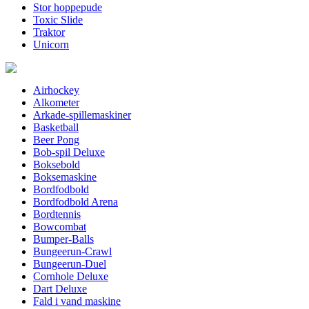
Stor hoppepude
Toxic Slide
Traktor
Unicorn
Airhockey
Alkometer
Arkade-spillemaskiner
Basketball
Beer Pong
Bob-spil Deluxe
Boksebold
Boksemaskine
Bordfodbold
Bordfodbold Arena
Bordtennis
Bowcombat
Bumper-Balls
Bungeerun-Crawl
Bungeerun-Duel
Cornhole Deluxe
Dart Deluxe
Fald i vand maskine