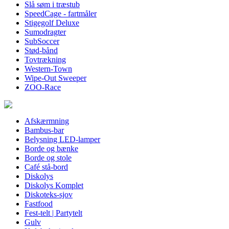
Slå søm i træstub
SpeedCage - fartmåler
Stigegolf Deluxe
Sumodragter
SubSoccer
Stød-bånd
Tovtrækning
Western-Town
Wipe-Out Sweeper
ZOO-Race
Afskærmning
Bambus-bar
Belysning LED-lamper
Borde og bænke
Borde og stole
Café stå-bord
Diskolys
Diskolys Komplet
Diskoteks-sjov
Fastfood
Fest-telt | Partytelt
Gulv