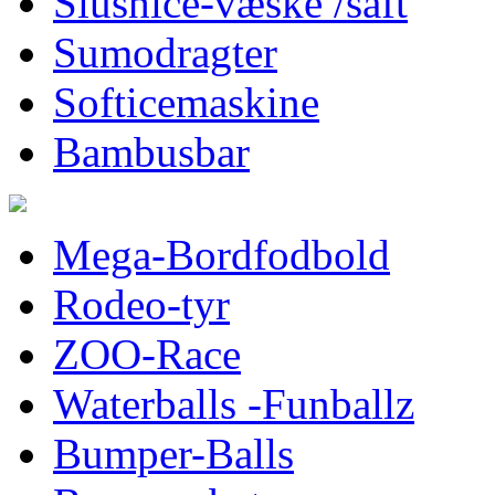
Slushice-væske /saft
Sumodragter
Softicemaskine
Bambusbar
Mega-Bordfodbold
Rodeo-tyr
ZOO-Race
Waterballs -Funballz
Bumper-Balls