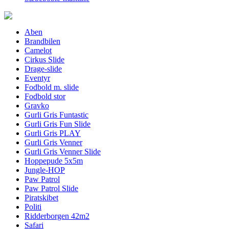
Aben
Brandbilen
Camelot
Cirkus Slide
Drage-slide
Eventyr
Fodbold m. slide
Fodbold stor
Gravko
Gurli Gris Funtastic
Gurli Gris Fun Slide
Gurli Gris PLAY
Gurli Gris Venner
Gurli Gris Venner Slide
Hoppepude 5x5m
Jungle-HOP
Paw Patrol
Paw Patrol Slide
Piratskibet
Politi
Ridderborgen 42m2
Safari