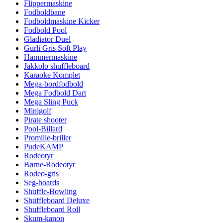
Flippermaskine
Fodboldbane
Fodboldmaskine Kicker
Fodbold Pool
Gladiator Duel
Gurli Gris Soft Play
Hammermaskine
Jakkolo shuffleboard
Karaoke Komplet
Mega-bordfodbold
Mega Fodbold Dart
Mega Sling Puck
Minigolf
Pirate shooter
Pool-Billard
Promille-briller
PudeKAMP
Rodeotyr
Børne-Rodeotyr
Rodeo-gris
Seg-boards
Shuffle-Bowling
Shuffleboard Deluxe
Shuffleboard Roll
Skum-kanon