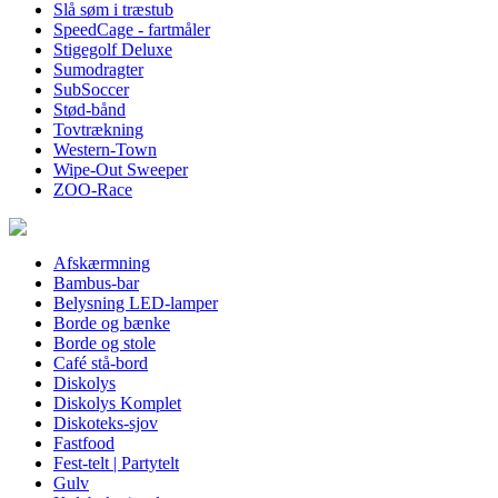
Slå søm i træstub
SpeedCage - fartmåler
Stigegolf Deluxe
Sumodragter
SubSoccer
Stød-bånd
Tovtrækning
Western-Town
Wipe-Out Sweeper
ZOO-Race
Afskærmning
Bambus-bar
Belysning LED-lamper
Borde og bænke
Borde og stole
Café stå-bord
Diskolys
Diskolys Komplet
Diskoteks-sjov
Fastfood
Fest-telt | Partytelt
Gulv