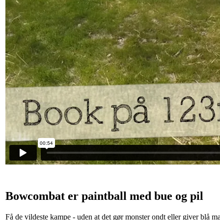
Bowcombat er paintball med bue og pil
Få de vildeste kampe - uden at det gør monster ondt eller giver blå