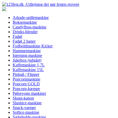
Arkade-spillemaskine
Boksemaskine
Candyfloss-maskine
Drinks-blender
Fadøl
Fadøl 2 haner
Fodboldmaskine Kicker
Hammermaskine
Isterning-maskine
Jukebox (udgået)
Kaffemaskine 1,7L
Kaffemaskine 15L
Pinball / Flipper
Popcornmaskine
Popcorn GOLD
Popcorn-kæmpe
Pølsevogn maskiner
Skum-kanon
Slushice-maskine
Snack-varmer
Softice-maskine
Sæbeboble-maskine