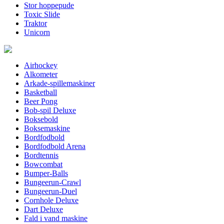
Stor hoppepude
Toxic Slide
Traktor
Unicorn
Airhockey
Alkometer
Arkade-spillemaskiner
Basketball
Beer Pong
Bob-spil Deluxe
Boksebold
Boksemaskine
Bordfodbold
Bordfodbold Arena
Bordtennis
Bowcombat
Bumper-Balls
Bungeerun-Crawl
Bungeerun-Duel
Cornhole Deluxe
Dart Deluxe
Fald i vand maskine