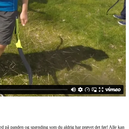
ed på panden og spænding som du aldrig har prøvet det før! Alle kan