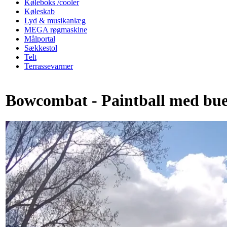
Køleboks /cooler
Køleskab
Lyd & musikanlæg
MEGA røgmaskine
Målportal
Sækkestol
Telt
Terrassevarmer
Bowcombat - Paintball med bue 