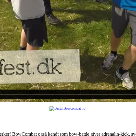
 mærker! BowCombat også kendt som bow-battle giver adrenalin-kick, sv